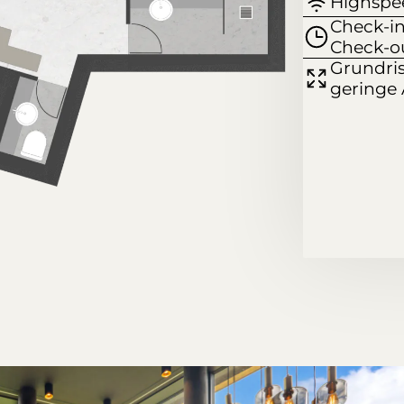
Highsp
Check-in
Check-ou
Grundris
geringe