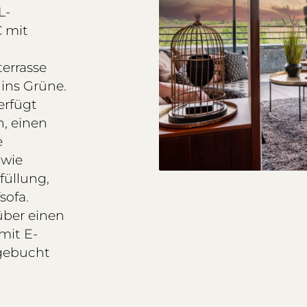
L-
 mit
errasse
ins Grüne.
erfügt
n, einen
e
owie
füllung,
sofa.
über einen
mit E-
gebucht