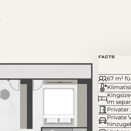
g
FACTS
67 m² fü
Klimatis
Kingsize
im sepa
Privater
Private 
hinzuge