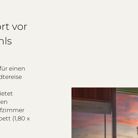
rt vor
hls
für einen
dtereise
ietet
nen
afzimmer
ett (1,80 x