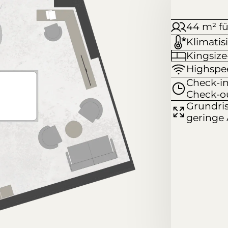
44 m² fü
Klimatis
Kingsize
Highsp
Check-in
Check-ou
Grundris
geringe