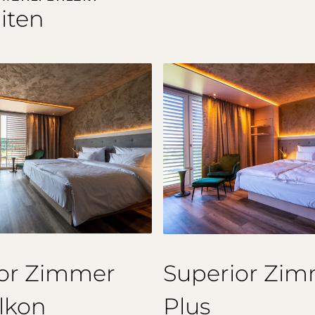
iten
ior Zimmer
Superior Zi
lkon
Plus