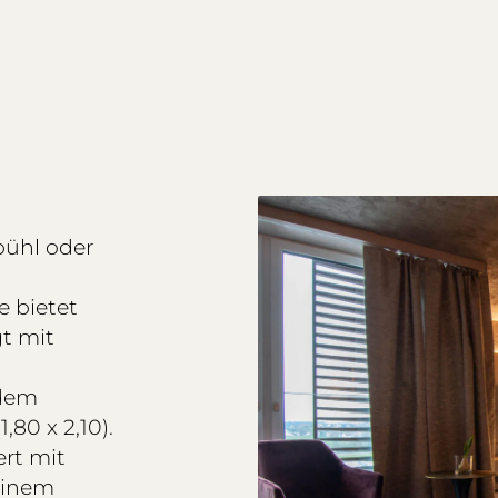
bühl oder
e bietet
gt mit
 dem
,80 x 2,10).
rt mit
einem