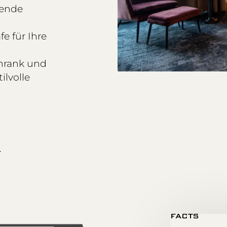
hende
fe für Ihre
hrank und
ilvolle
g
FACTS