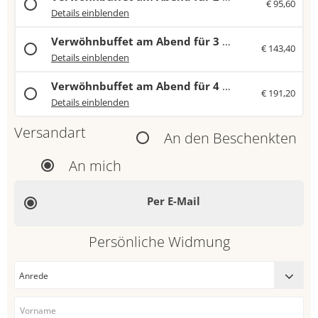
€ 95,60
Es erwartet Sie eine Vielfalt an frischen Salaten, feinen Vorspeisen und Spezialitäten von Fisch und Fleisch sowie köstliche vegetarische Gerichte. Den krönenden Abschluss bilden süße Kreationen aus unserer hauseigenen Patisserie.
Details einblenden
Verwöhnbuffet am Abend für 3 Personen
€ 143,40
Es erwartet Sie eine Vielfalt an frischen Salaten, feinen Vorspeisen und Spezialitäten von Fisch und Fleisch sowie köstliche vegetarische Gerichte. Den krönenden Abschluss bilden süße Kreationen aus unserer hauseigenen Patisserie.
Details einblenden
Verwöhnbuffet am Abend für 4 Personen
€ 191,20
Es erwartet Sie eine Vielfalt an frischen Salaten, feinen Vorspeisen und Spezialitäten von Fisch und Fleisch sowie köstliche vegetarische Gerichte. Den krönenden Abschluss bilden süße Kreationen aus unserer hauseigenen Patisserie.
Details einblenden
Versandart
An den Beschenkten
An mich
Per E-Mail
Persönliche Widmung