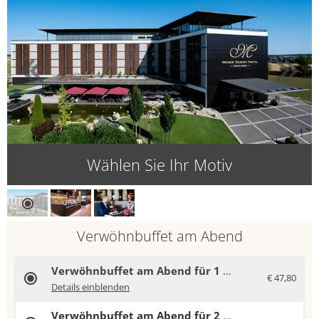
Wählen Sie Ihr Motiv
Verwöhnbuffet am Abend
Verwöhnbuffet am Abend für 1 Person
€ 47,80
Es erwartet Sie eine Vielfalt an frischen Salaten, feinen Vorspeisen und Spezialitäten von Fisch und Fleisch sowie köstliche vegetarische Gerichte. Den krönenden Abschluss bilden süße Kreationen aus unserer hauseigenen Patisserie.
Details einblenden
Verwöhnbuffet am Abend für 2 Personen