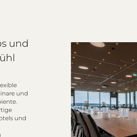
ps und
ühl
exible
inare und
iente.
tige
Hotels und
m