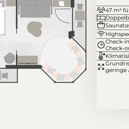
47 m² fü
Doppelbe
Saunata
Highsp
Check-in
Check-ou
Klimatis
Grundris
geringe