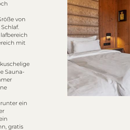
och
Größe von
 Schlaf.
lafbereich
reich mit
kuschelige
ge Sauna-
mmer
ine
e
runter ein
er
ein
n, gratis