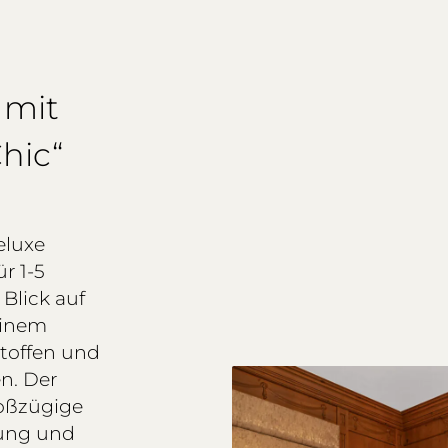
 mit
hic“
eluxe
r 1-5
Blick auf
 einem
toffen und
n. Der
roßzügige
tung und